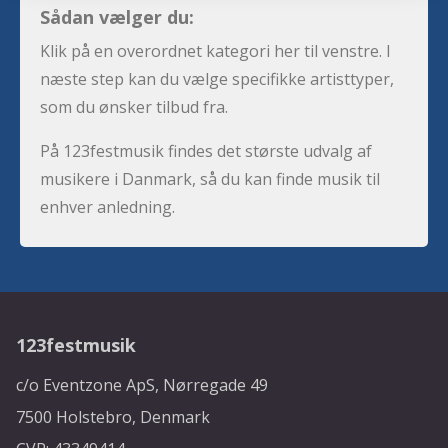
Sådan vælger du:
Klik på en overordnet kategori her til venstre. I
næste step kan du vælge specifikke artisttyper,
som du ønsker tilbud fra.
På 123festmusik findes det største udvalg af
musikere i Danmark, så du kan finde musik til
enhver anledning.
123festmusik
c/o Eventzone ApS, Nørregade 49
7500 Holstebro, Denmark