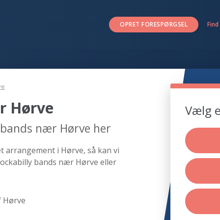
OPRET FORESPØRGSEL
Find
ve
r Hørve
Vælg e
y bands nær Hørve her
et arrangement i Hørve, så kan vi
rockabilly bands nær Hørve eller
f Hørve