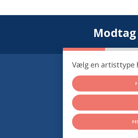
Modtag 
Vælg en artisttype 
F
FE