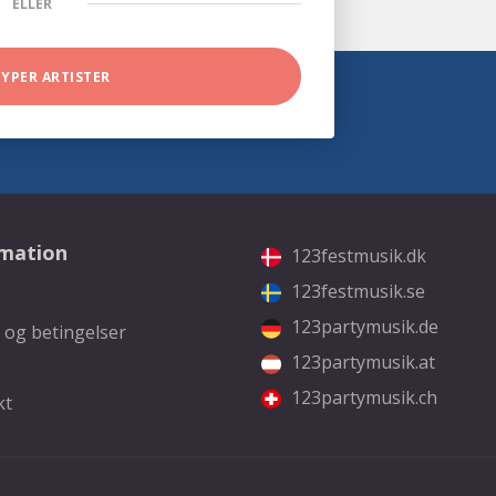
ELLER
TYPER ARTISTER
rmation
123festmusik.dk
123festmusik.se
123partymusik.de
 og betingelser
123partymusik.at
123partymusik.ch
kt