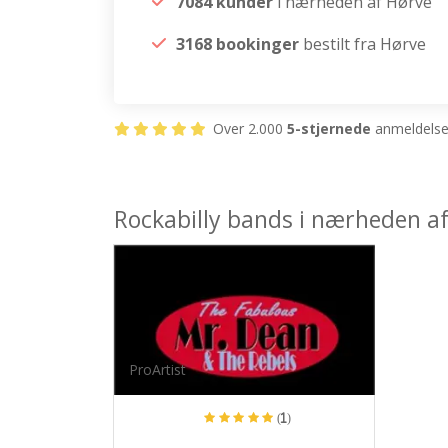
7084 kunder
i nærheden af Hørve
3168 bookinger
bestilt fra Hørve
Over 2.000
5-stjernede
anmeldelser
Rockabilly bands i nærheden a
ProArtist
(1)