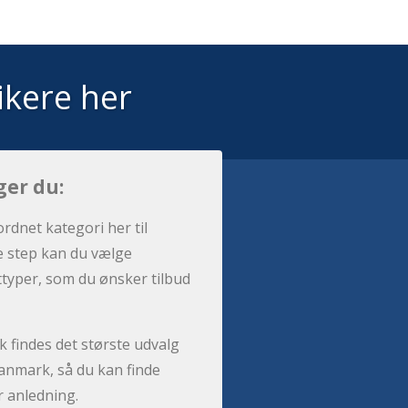
ikere her
ger du:
ordnet kategori her til
e step kan du vælge
sttyper, som du ønsker tilbud
 findes det største udvalg
anmark, så du kan finde
r anledning.