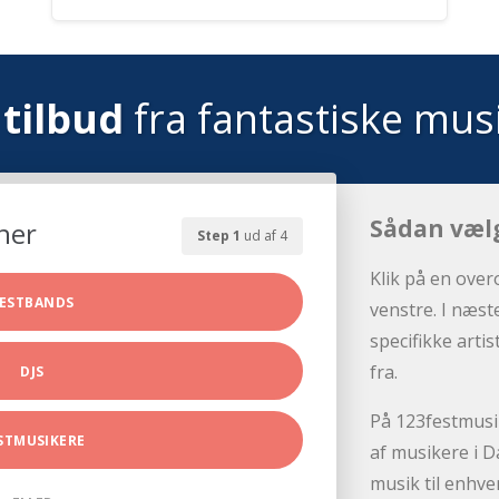
tilbud
fra fantastiske mus
Sådan væl
her
Step 1
ud af 4
Klik på en over
ESTBANDS
venstre. I næst
specifikke arti
fra.
DJS
På 123festmusik
STMUSIKERE
af musikere i D
musik til enhve