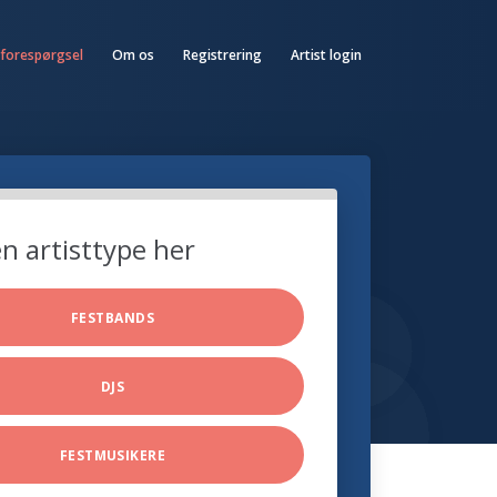
 forespørgsel
Om os
Registrering
Artist login
n artisttype her
FESTBANDS
DJS
FESTMUSIKERE