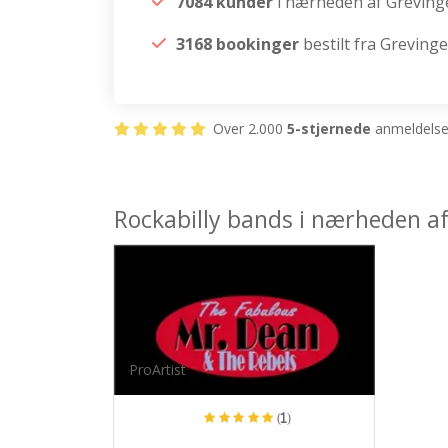
7084 kunder
i nærheden af Greving
3168 bookinger
bestilt fra Grevinge
Over 2.000
5-stjernede
anmeldelser
Rockabilly bands i nærheden a
ProArtist
(1)