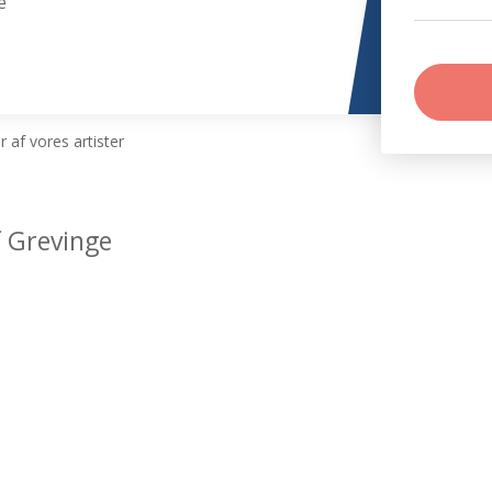
e
 af vores artister
f Grevinge