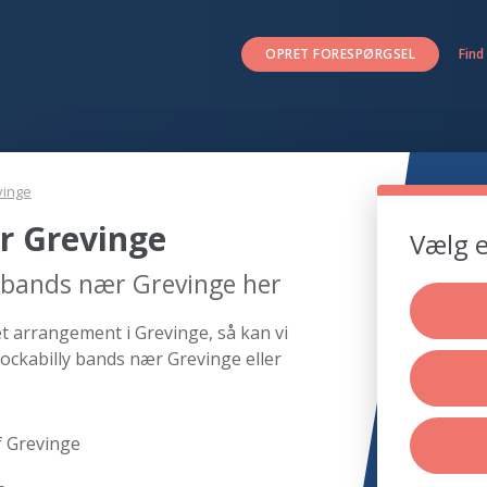
OPRET FORESPØRGSEL
Find
vinge
r Grevinge
Vælg e
y bands nær Grevinge her
et arrangement i Grevinge, så kan vi
rockabilly bands nær Grevinge eller
f Grevinge