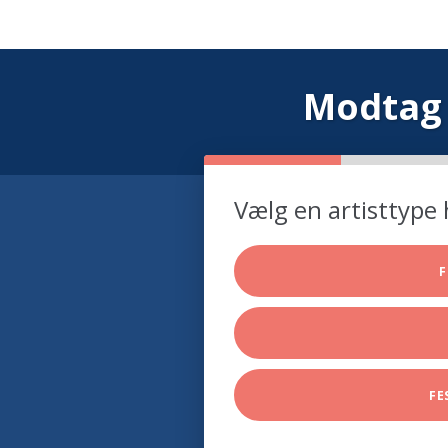
Modtag 
Vælg en artisttype 
F
FE