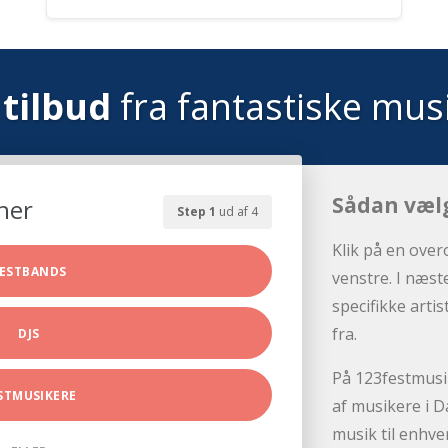
tilbud
fra fantastiske mus
Sådan væl
her
Step 1
ud af 4
Klik på en over
ESTBANDS
venstre. I næst
specifikke arti
fra.
DJS
På 123festmusik
STMUSIKERE
af musikere i D
musik til enhve