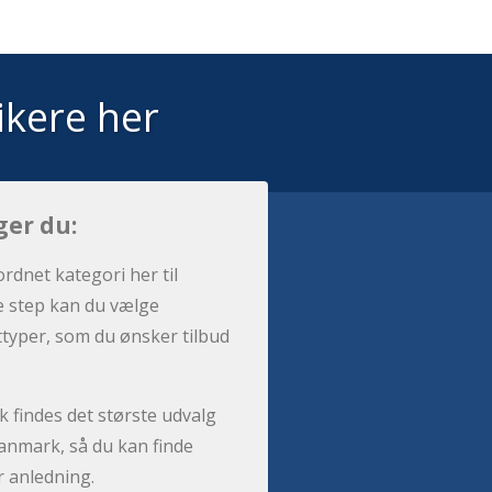
ikere her
ger du:
ordnet kategori her til
e step kan du vælge
sttyper, som du ønsker tilbud
 findes det største udvalg
anmark, så du kan finde
r anledning.