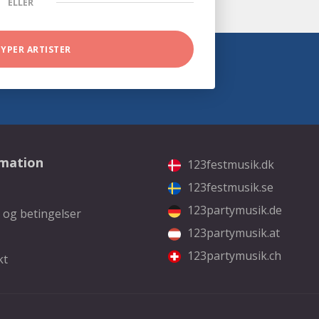
ELLER
TYPER ARTISTER
rmation
123festmusik.dk
123festmusik.se
123partymusik.de
 og betingelser
123partymusik.at
123partymusik.ch
kt