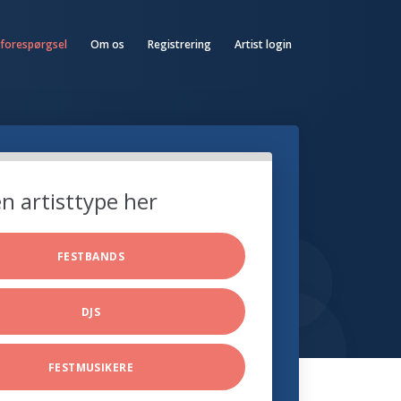
 forespørgsel
Om os
Registrering
Artist login
n artisttype her
FESTBANDS
DJS
FESTMUSIKERE