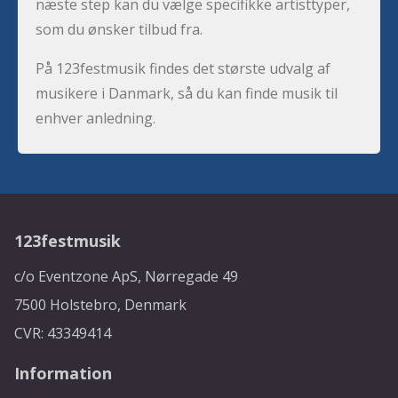
næste step kan du vælge specifikke artisttyper,
som du ønsker tilbud fra.
På 123festmusik findes det største udvalg af
musikere i Danmark, så du kan finde musik til
enhver anledning.
123festmusik
c/o Eventzone ApS, Nørregade 49
7500 Holstebro, Denmark
CVR: 43349414
Information