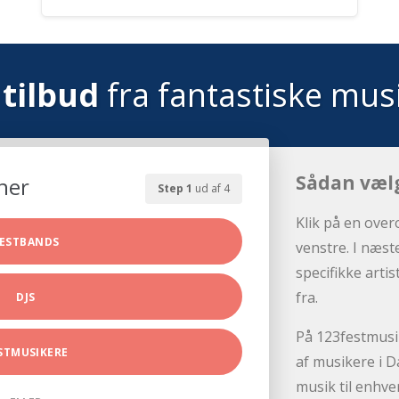
tilbud
fra fantastiske mus
Sådan væl
her
Step 1
ud af 4
Klik på en over
ESTBANDS
venstre. I næst
specifikke arti
fra.
DJS
På 123festmusik
STMUSIKERE
af musikere i D
musik til enhve