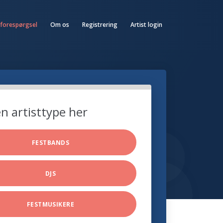
 forespørgsel
Om os
Registrering
Artist login
n artisttype her
FESTBANDS
DJS
FESTMUSIKERE