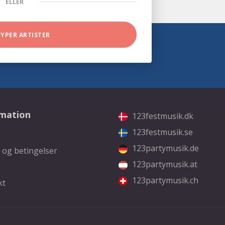
ELLER
TYPER ARTISTER
rmation
123festmusik.dk
123festmusik.se
123partymusik.de
 og betingelser
123partymusik.at
123partymusik.ch
kt