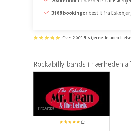
7084 kunder
i nærheden af Eskebje
3168 bookinger
bestilt fra Eskebjer
Over 2.000
5-stjernede
anmeldelser
Rockabilly bands i nærheden af
ProArtist
(1)