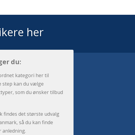
ikere her
ger du:
ordnet kategori her til
e step kan du vælge
sttyper, som du ønsker tilbud
 findes det største udvalg
anmark, så du kan finde
r anledning.