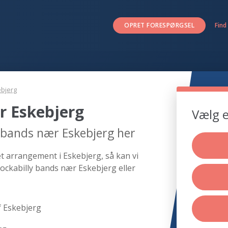
OPRET FORESPØRGSEL
Find
bjerg
r Eskebjerg
Vælg e
y bands nær Eskebjerg her
et arrangement i Eskebjerg, så kan vi
ockabilly bands nær Eskebjerg eller
f Eskebjerg