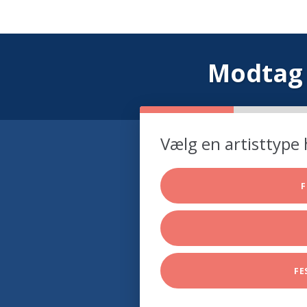
Modtag 
Vælg en artisttype 
F
FE