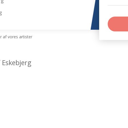
rg
g
 af vores artister
 Eskebjerg