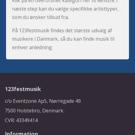
Klik på en overordnet kategori her til venstre. I
næste step kan du vælge specifikke artisttyper,
som du ønsker tilbud fra.
På 123festmusik findes det største udvalg af
musikere i Danmark, så du kan finde musik til
enhver anledning.
123festmusik
c/o Eventzone ApS, Nørregade 49
7500 Holstebro, Denmark
CVR: 43349414
Information