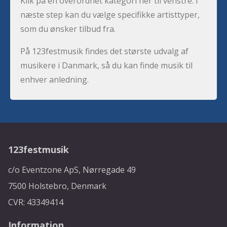
Klik på en overordnet kategori her til venstre. I
næste step kan du vælge specifikke artisttyper,
som du ønsker tilbud fra.
På 123festmusik findes det største udvalg af
musikere i Danmark, så du kan finde musik til
enhver anledning.
123festmusik
c/o Eventzone ApS, Nørregade 49
7500 Holstebro, Denmark
CVR: 43349414
Information