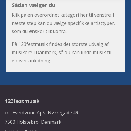
Sådan vælger du:
Klik på en overordnet kategori her til venstre. I
næste step kan du vælge specifikke artisttyper,
som du ønsker tilbud fra.
På 123festmusik findes det største udvalg af
musikere i Danmark, så du kan finde musik til
enhver anledning.
123festmusik
c/o Eventzone ApS, Nørregade 49
7500 Holstebro, Denmark