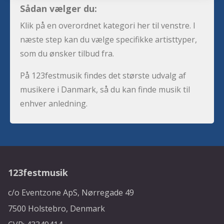
Sådan vælger du:
Klik på en overordnet kategori her til venstre. I
næste step kan du vælge specifikke artisttyper,
som du ønsker tilbud fra.
På 123festmusik findes det største udvalg af
musikere i Danmark, så du kan finde musik til
enhver anledning.
123festmusik
c/o Eventzone ApS, Nørregade 49
7500 Holstebro, Denmark