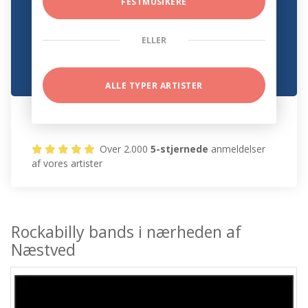
FESTMUSIKERE
ELLER
ALLE TYPER ARTISTER
Over 2.000
5-stjernede
anmeldelser
af vores artister
Rockabilly bands i nærheden af
Næstved