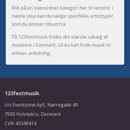
Klik på en overordnet kategori her til venstre. I
næste step kan du vælge specifikke artisttyper,
som du ønsker tilbud fra.
På 123festmusik findes det største udvalg af
musikere i Danmark, så du kan finde musik til
enhver anledning.
123festmusik
c/o Eventzone ApS, Nørregade 49
7500 Holstebro, Denmark
CVR: 43349414