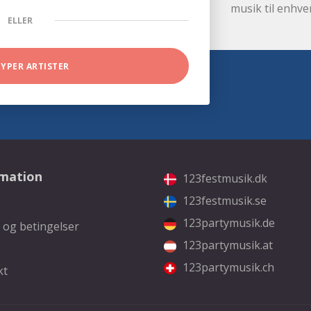
musik til enhve
ELLER
TYPER ARTISTER
rmation
123festmusik.dk
123festmusik.se
123partymusik.de
 og betingelser
123partymusik.at
123partymusik.ch
kt