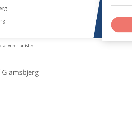
erg
erg
 af vores artister
f Glamsbjerg