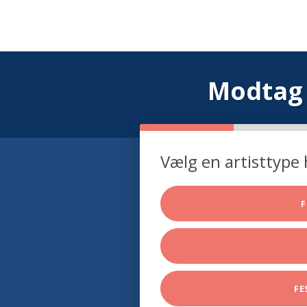
Modtag 
Vælg en artisttype 
F
FE