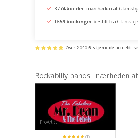
3774 kunder
i nærheden af Glamsbj
1559 bookinger
bestilt fra Glamsbj
Over 2.000
5-stjernede
anmeldelser
Rockabilly bands i nærheden a
ProArtist
(1)