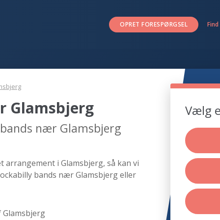
OPRET FORESPØRGSEL
Find
msbjerg
r Glamsbjerg
Vælg e
y bands nær Glamsbjerg
et arrangement i Glamsbjerg, så kan vi
rockabilly bands nær Glamsbjerg eller
f Glamsbjerg