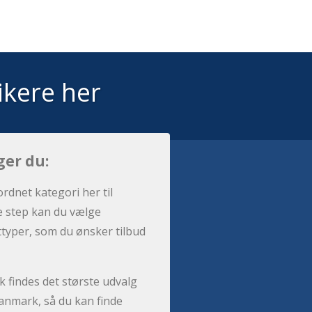
ikere her
ger du:
ordnet kategori her til
e step kan du vælge
sttyper, som du ønsker tilbud
 findes det største udvalg
anmark, så du kan finde