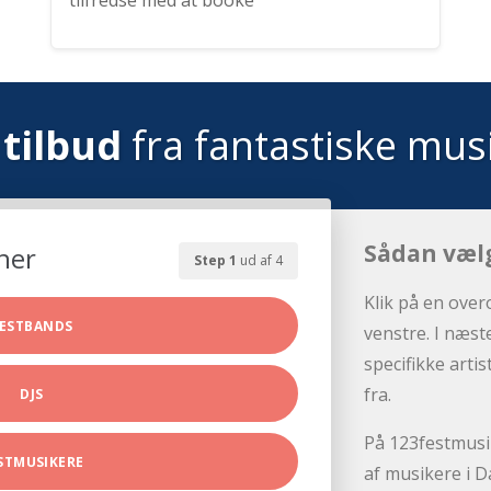
tilfredse med at booke
tilbud
fra fantastiske mus
Sådan væl
her
Step 1
ud af 4
Klik på en over
ESTBANDS
venstre. I næst
specifikke arti
fra.
DJS
På 123festmusik
STMUSIKERE
af musikere i D