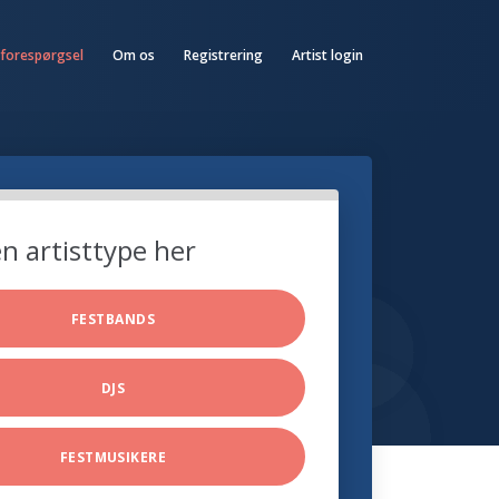
 forespørgsel
Om os
Registrering
Artist login
n artisttype her
FESTBANDS
DJS
FESTMUSIKERE