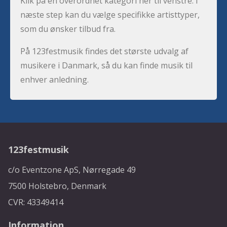
Klik på en overordnet kategori her til venstre. I
næste step kan du vælge specifikke artisttyper,
som du ønsker tilbud fra.
På 123festmusik findes det største udvalg af
musikere i Danmark, så du kan finde musik til
enhver anledning.
123festmusik
c/o Eventzone ApS, Nørregade 49
7500 Holstebro, Denmark
CVR: 43349414
Information