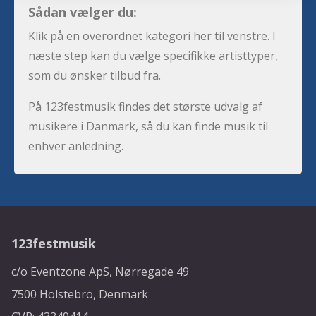
Sådan vælger du:
Klik på en overordnet kategori her til venstre. I
næste step kan du vælge specifikke artisttyper,
som du ønsker tilbud fra.
På 123festmusik findes det største udvalg af
musikere i Danmark, så du kan finde musik til
enhver anledning.
123festmusik
c/o Eventzone ApS, Nørregade 49
7500 Holstebro, Denmark