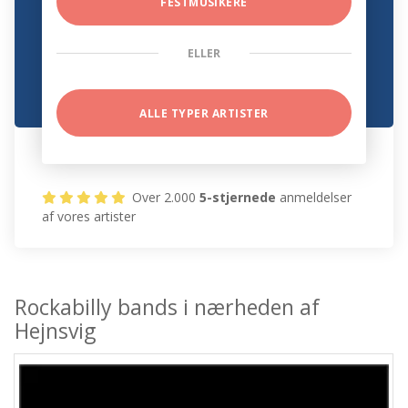
FESTMUSIKERE
ELLER
ALLE TYPER ARTISTER
Over 2.000
5-stjernede
anmeldelser
af vores artister
Rockabilly bands i nærheden af
Hejnsvig