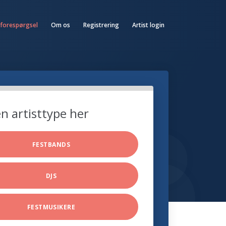
 forespørgsel
Om os
Registrering
Artist login
n artisttype her
FESTBANDS
DJS
FESTMUSIKERE