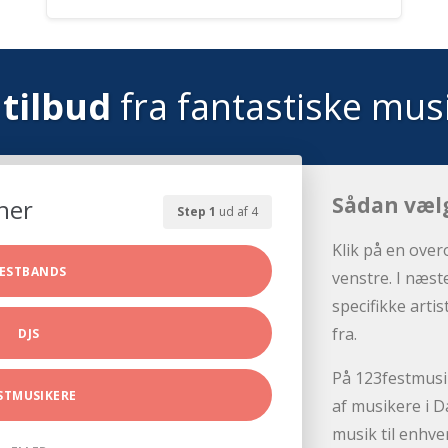
tilbud
fra fantastiske mus
Sådan væl
her
Step 1
ud af 4
Klik på en over
ESTBANDS
venstre. I næst
specifikke arti
fra.
DJS
På 123festmusik
STMUSIKERE
af musikere i D
musik til enhve