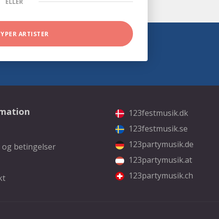
ELLER
TYPER ARTISTER
rmation
123festmusik.dk
123festmusik.se
123partymusik.de
 og betingelser
123partymusik.at
123partymusik.ch
kt