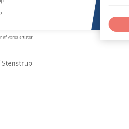
up
p
 af vores artister
f Stenstrup