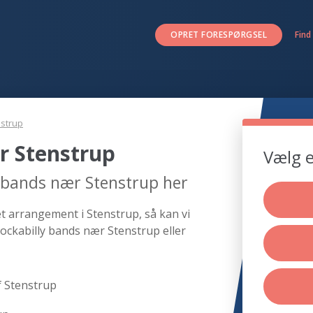
OPRET FORESPØRGSEL
Find
strup
r Stenstrup
Vælg e
y bands nær Stenstrup her
et arrangement i Stenstrup, så kan vi
ockabilly bands nær Stenstrup eller
f Stenstrup