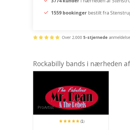
3774 kunder
i nærheden af Stenstr
1559 bookinger
bestilt fra Stenstru
Over 2.000
5-stjernede
anmeldelser
Rockabilly bands i nærheden a
ProArtist
(1)