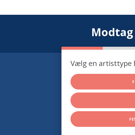
Modtag 
Vælg en artisttype 
F
FE