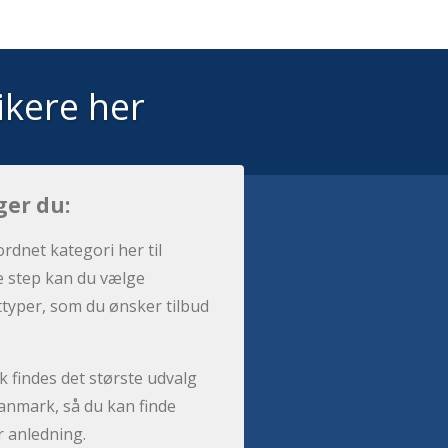
ikere her
ger du:
ordnet kategori her til
e step kan du vælge
sttyper, som du ønsker tilbud
 findes det største udvalg
anmark, så du kan finde
r anledning.