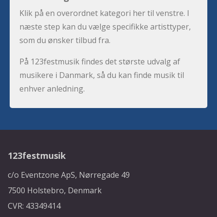
Klik på en overordnet kategori her til venstre. I
næste step kan du vælge specifikke artisttyper,
som du ønsker tilbud fra.
På 123festmusik findes det største udvalg af
musikere i Danmark, så du kan finde musik til
enhver anledning.
123festmusik
c/o Eventzone ApS, Nørregade 49
7500 Holstebro, Denmark
CVR: 43349414