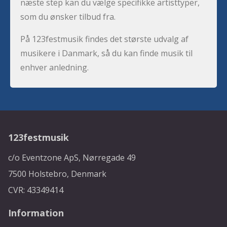
næste step kan du vælge specifikke artisttyper,
som du ønsker tilbud fra.
På 123festmusik findes det største udvalg af
musikere i Danmark, så du kan finde musik til
enhver anledning.
123festmusik
c/o Eventzone ApS, Nørregade 49
7500 Holstebro, Denmark
CVR: 43349414
Information