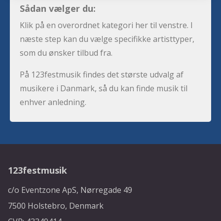
Sådan vælger du:
Klik på en overordnet kategori her til venstre. I
næste step kan du vælge specifikke artisttyper,
som du ønsker tilbud fra.
På 123festmusik findes det største udvalg af
musikere i Danmark, så du kan finde musik til
enhver anledning.
123festmusik
c/o Eventzone ApS, Nørregade 49
7500 Holstebro, Denmark