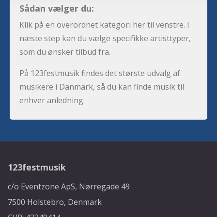
Sådan vælger du:
Klik på en overordnet kategori her til venstre. I
næste step kan du vælge specifikke artisttyper,
som du ønsker tilbud fra.
På 123festmusik findes det største udvalg af
musikere i Danmark, så du kan finde musik til
enhver anledning.
123festmusik
c/o Eventzone ApS, Nørregade 49
7500 Holstebro, Denmark