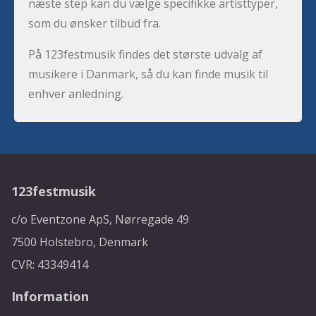
næste step kan du vælge specifikke artisttyper,
som du ønsker tilbud fra.
På 123festmusik findes det største udvalg af
musikere i Danmark, så du kan finde musik til
enhver anledning.
123festmusik
c/o Eventzone ApS, Nørregade 49
7500 Holstebro, Denmark
CVR: 43349414
Information