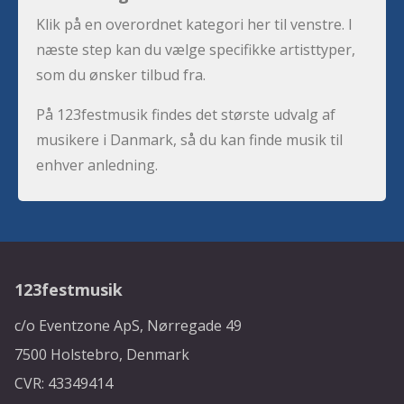
Klik på en overordnet kategori her til venstre. I
næste step kan du vælge specifikke artisttyper,
som du ønsker tilbud fra.
På 123festmusik findes det største udvalg af
musikere i Danmark, så du kan finde musik til
enhver anledning.
123festmusik
c/o Eventzone ApS, Nørregade 49
7500 Holstebro, Denmark
CVR: 43349414