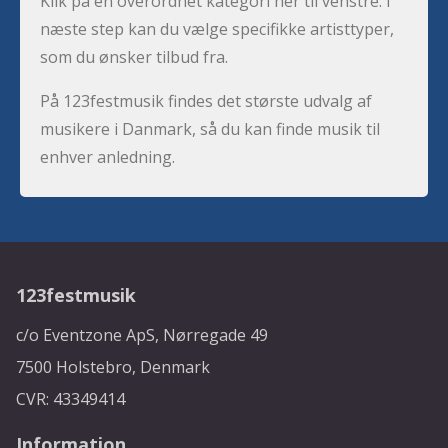
Klik på en overordnet kategori her til venstre. I
næste step kan du vælge specifikke artisttyper,
som du ønsker tilbud fra.
På 123festmusik findes det største udvalg af
musikere i Danmark, så du kan finde musik til
enhver anledning.
123festmusik
c/o Eventzone ApS, Nørregade 49
7500 Holstebro, Denmark
CVR: 43349414
Information