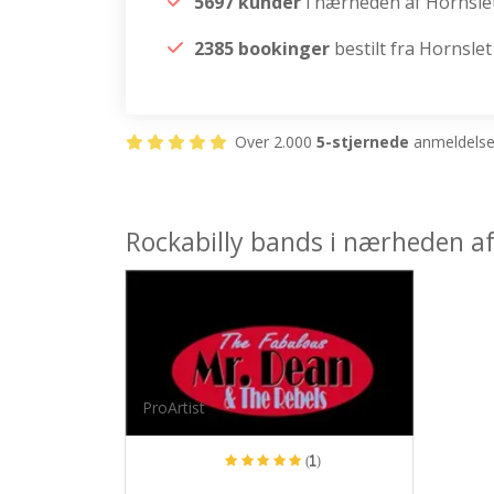
5697 kunder
i nærheden af Hornsle
2385 bookinger
bestilt fra Hornslet
Over 2.000
5-stjernede
anmeldelser
Rockabilly bands i nærheden af
ProArtist
(1)