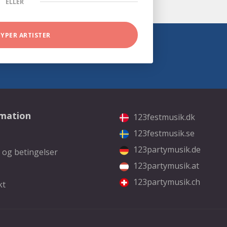
ELLER
TYPER ARTISTER
rmation
123festmusik.dk
123festmusik.se
123partymusik.de
 og betingelser
123partymusik.at
123partymusik.ch
kt