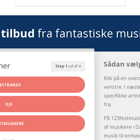
tilbud
fra fantastiske mus
Sådan væl
her
Step 1
ud af 4
Klik på en over
ESTBANDS
venstre. I næst
specifikke arti
fra.
DJS
På 123festmusik
STMUSIKERE
af musikere i D
musik til enhve