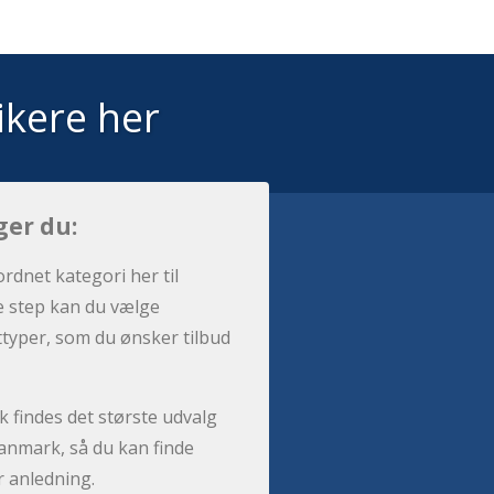
ikere her
ger du:
ordnet kategori her til
e step kan du vælge
sttyper, som du ønsker tilbud
 findes det største udvalg
anmark, så du kan finde
r anledning.