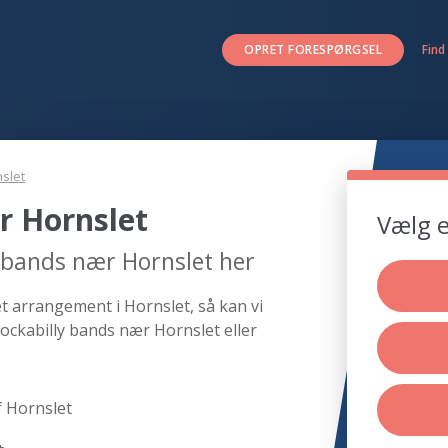
OPRET FORESPØRGSEL
Find
slet
r Hornslet
Vælg e
y bands nær Hornslet her
et arrangement i Hornslet, så kan vi
ockabilly bands nær Hornslet eller
f Hornslet