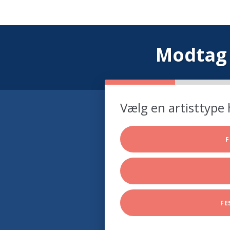
Modtag 
Vælg en artisttype 
F
FE