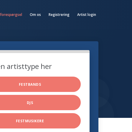
 forespørgsel
Om os
Registrering
Artist login
n artisttype her
FESTBANDS
DJS
FESTMUSIKERE