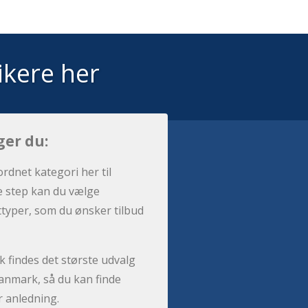
ikere her
ger du:
ordnet kategori her til
e step kan du vælge
sttyper, som du ønsker tilbud
 findes det største udvalg
anmark, så du kan finde
r anledning.