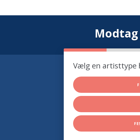
Modtag 
Vælg en artisttype 
F
FE