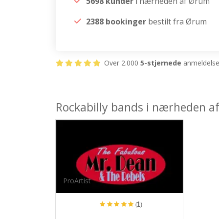
5698 kunder
i nærheden af Ørum
2388 bookinger
bestilt fra Ørum
Over 2.000
5-stjernede
anmeldelser
Rockabilly bands i nærheden 
ProArtist
(1)