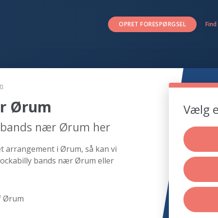
OPRET FORESPØRGSEL
Find
m
ær Ørum
Vælg e
ly bands nær Ørum her
et arrangement i Ørum, så kan vi
rockabilly bands nær Ørum eller
f Ørum