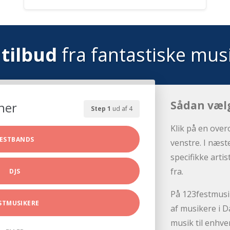
tilbud
fra fantastiske mus
Sådan væl
her
Step 1
ud af 4
Klik på en over
ESTBANDS
venstre. I næst
specifikke arti
fra.
DJS
På 123festmusik
STMUSIKERE
af musikere i D
musik til enhve