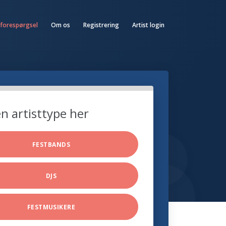
 forespørgsel
Om os
Registrering
Artist login
n artisttype her
FESTBANDS
DJS
FESTMUSIKERE