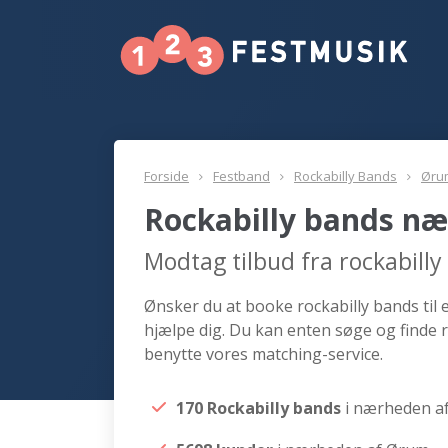
Forside
Festband
Rockabilly Bands
Øru
Rockabilly bands n
Modtag tilbud fra rockabil
Ønsker du at booke rockabilly bands til 
hjælpe dig. Du kan enten søge og finde 
benytte vores matching-service.
170 Rockabilly bands
i nærheden a