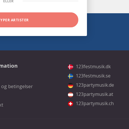
ELLER
TYPER ARTISTER
rmation
123festmusik.dk
123festmusik.se
123partymusik.de
 og betingelser
123partymusik.at
123partymusik.ch
kt