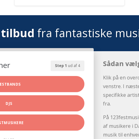
tilbud
fra fantastiske mus
Sådan væl
her
Step 1
ud af 4
Klik på en over
ESTBANDS
venstre. I næst
specifikke arti
fra.
DJS
På 123festmusik
STMUSIKERE
af musikere i D
musik til enhve