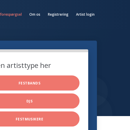
 forespørgsel
Om os
Registrering
Artist login
n artisttype her
FESTBANDS
DJS
FESTMUSIKERE