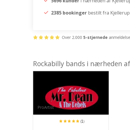
5696 kunder
i nærheden af Kjelleru
2385 bookinger
bestilt fra Kjellerup
Over 2.000
5-stjernede
anmeldelser
Rockabilly bands i nærheden af
ProArtist
(1)