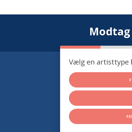
Modtag 
Vælg en artisttype 
F
FE