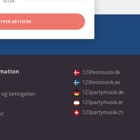
ELLER
TYPER ARTISTER
rmation
123festmusik.dk
123festmusik.se
123partymusik.de
 og betingelser
123partymusik.at
123partymusik.ch
kt