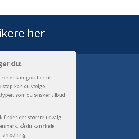
ikere her
ger du:
ordnet kategori her til
e step kan du vælge
sttyper, som du ønsker tilbud
 findes det største udvalg
anmark, så du kan finde
r anledning.