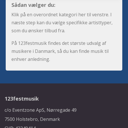
Sådan vælger du:
Klik på en overordnet kategori her til venstre. I
næste step kan du vælge specifikke artisttyper,
som du ønsker tilbud fra.
På 123festmusik findes det største udvalg af
musikere i Danmark, så du kan finde musik til
enhver anledning.
123festmusik
c/o Eventzone ApS, Nørregade 49
7500 Holstebro, Denmark