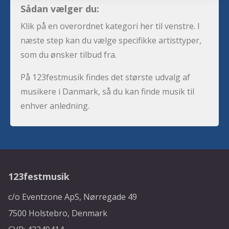
Sådan vælger du:
Klik på en overordnet kategori her til venstre. I
næste step kan du vælge specifikke artisttyper,
som du ønsker tilbud fra.
På 123festmusik findes det største udvalg af
musikere i Danmark, så du kan finde musik til
enhver anledning.
123festmusik
c/o Eventzone ApS, Nørregade 49
7500 Holstebro, Denmark