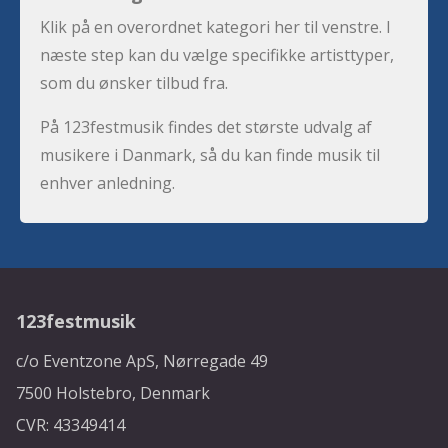
Klik på en overordnet kategori her til venstre. I
næste step kan du vælge specifikke artisttyper,
som du ønsker tilbud fra.
På 123festmusik findes det største udvalg af
musikere i Danmark, så du kan finde musik til
enhver anledning.
123festmusik
c/o Eventzone ApS, Nørregade 49
7500 Holstebro, Denmark
CVR: 43349414