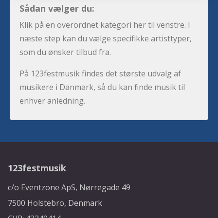
Sådan vælger du:
Klik på en overordnet kategori her til venstre. I
næste step kan du vælge specifikke artisttyper,
som du ønsker tilbud fra.
På 123festmusik findes det største udvalg af
musikere i Danmark, så du kan finde musik til
enhver anledning.
123festmusik
c/o Eventzone ApS, Nørregade 49
7500 Holstebro, Denmark