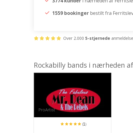
3774 kunder
i nærheden af Ferritsl
1559 bookinger
bestilt fra Ferritsle
Over 2.000
5-stjernede
anmeldelser
Rockabilly bands i nærheden af 
ProArtist
(1)