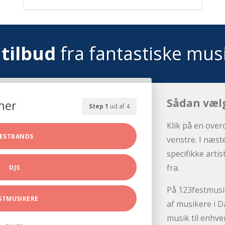
tilbud
fra fantastiske mus
Sådan væl
her
Step 1
ud af 4
Klik på en over
ESTBANDS
venstre. I næst
specifikke arti
fra.
DJS
På 123festmusik
STMUSIKERE
af musikere i D
musik til enhve