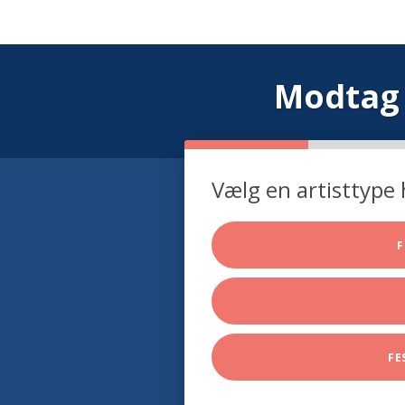
Modtag 
Vælg en artisttype 
F
FE