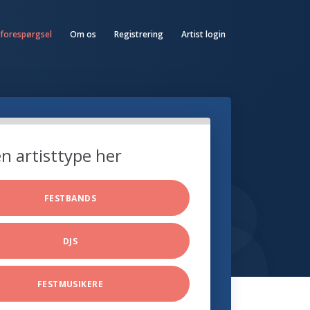
 forespørgsel
Om os
Registrering
Artist login
n artisttype her
FESTBANDS
DJS
FESTMUSIKERE