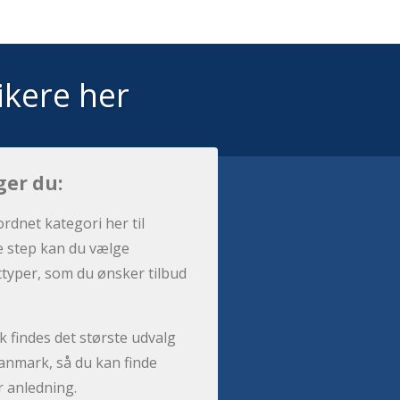
ikere her
ger du:
ordnet kategori her til
e step kan du vælge
sttyper, som du ønsker tilbud
 findes det største udvalg
anmark, så du kan finde
r anledning.