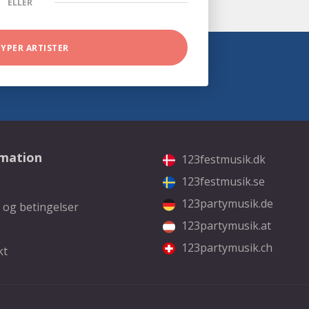
ELLER
TYPER ARTISTER
rmation
123festmusik.dk
123festmusik.se
123partymusik.de
 og betingelser
123partymusik.at
123partymusik.ch
kt