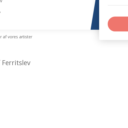
ev
v
 af vores artister
Ferritslev