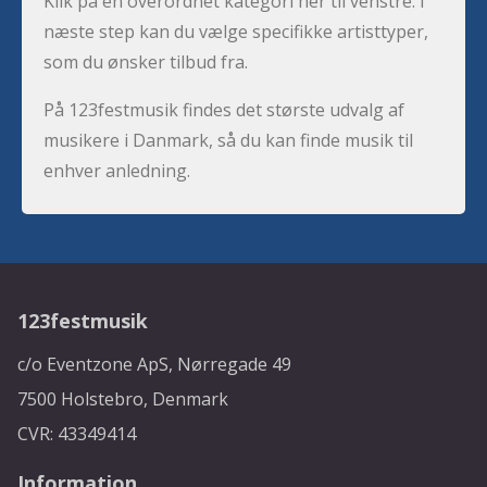
Klik på en overordnet kategori her til venstre. I
næste step kan du vælge specifikke artisttyper,
som du ønsker tilbud fra.
På 123festmusik findes det største udvalg af
musikere i Danmark, så du kan finde musik til
enhver anledning.
123festmusik
c/o Eventzone ApS, Nørregade 49
7500 Holstebro, Denmark
CVR: 43349414
Information