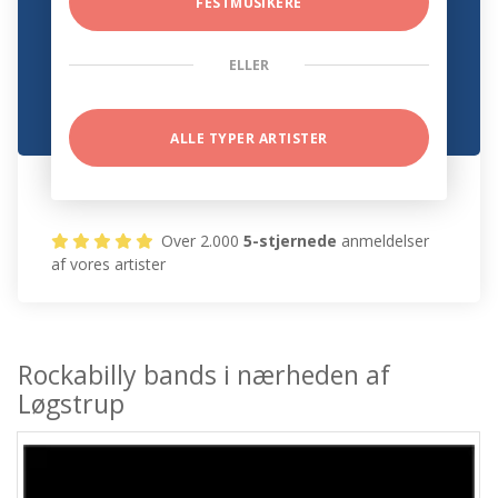
FESTMUSIKERE
ELLER
ALLE TYPER ARTISTER
Over 2.000
5-stjernede
anmeldelser
af vores artister
Rockabilly bands i nærheden af
Løgstrup