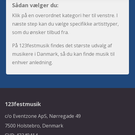
Sådan vælger du:
Klik på en overordnet kategori her til venstre. I
næste step kan du vælge specifikke artisttyper,
som du ønsker tilbud fra.
På 123festmusik findes det største udvalg af
musikere i Danmark, så du kan finde musik til
enhver anledning.
123festmusik
c/o Eventzone ApS, Nørregade 49
7500 Holstebro, Denmark