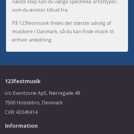
næste step kan du vælge specifikke artisttyper,
som du ønsker tilbud fra.
På 123festmusik findes det største udvalg af
musikere i Danmark, så du kan finde musik til
enhver anledning.
123festmusik
c/o Eventzone ApS, Nørregade 49
7500 Holstebro, Denmark
CVR: 43349414
Information