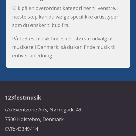
Klik på en overordnet kategori her til venstre. I
næste step kan du vælge specifikke artisttyper,
som du ønsker tilbud fra.
På 123festmusik findes det største udvalg af
musikere i Danmark, så du kan finde musik til
enhver anledning.
123festmusik
c/o Eventzone ApS, Nørregade 49
7500 Holstebro, Denmark
CVR: 43349414