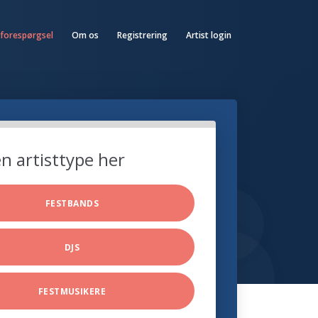
 forespørgsel
Om os
Registrering
Artist login
n artisttype her
FESTBANDS
DJS
FESTMUSIKERE