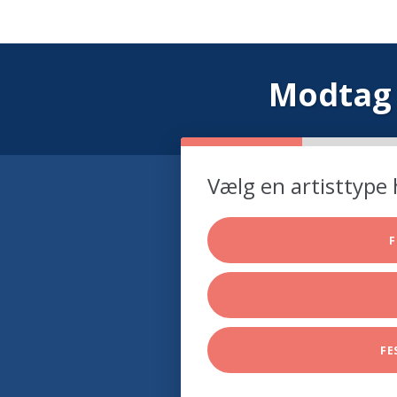
Modtag 
Vælg en artisttype 
F
FE