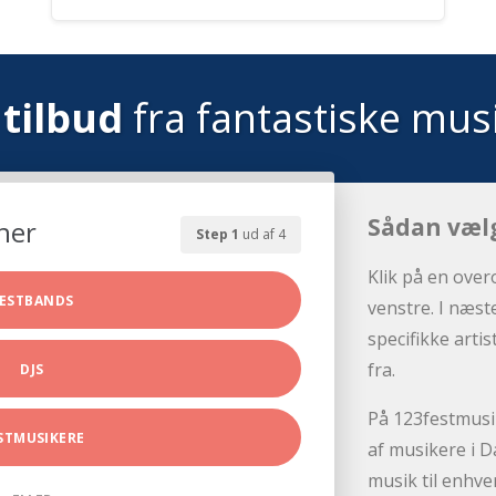
tilbud
fra fantastiske mus
Sådan væl
her
Step 1
ud af 4
Klik på en over
ESTBANDS
venstre. I næst
specifikke arti
fra.
DJS
På 123festmusik
STMUSIKERE
af musikere i D
musik til enhve