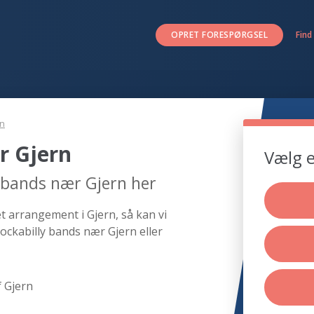
OPRET FORESPØRGSEL
Find
rn
r Gjern
Vælg e
y bands nær Gjern her
et arrangement i Gjern, så kan vi
ockabilly bands nær Gjern eller
 Gjern