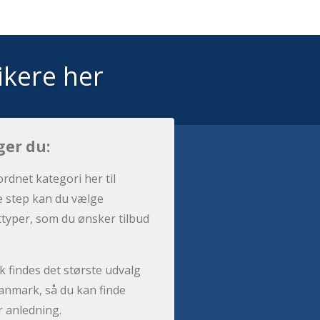
ikere her
ger du:
ordnet kategori her til
e step kan du vælge
sttyper, som du ønsker tilbud
 findes det største udvalg
anmark, så du kan finde
r anledning.