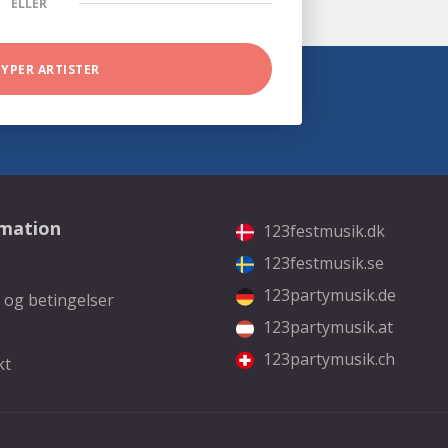
ELLER
TYPER ARTISTER
rmation
123festmusik.dk
123festmusik.se
123partymusik.de
 og betingelser
123partymusik.at
123partymusik.ch
kt