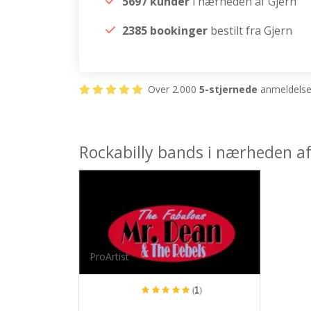
5697 kunder
i nærheden af Gjern
2385 bookinger
bestilt fra Gjern
Over 2.000
5-stjernede
anmeldelser
Rockabilly bands i nærheden af
ProArtist
(1)