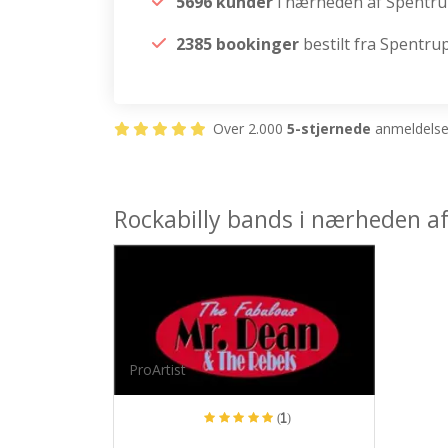
5696 kunder
i nærheden af Spentr
2385 bookinger
bestilt fra Spentru
Over 2.000
5-stjernede
anmeldelser
Rockabilly bands i nærheden a
ProArtist
(1)