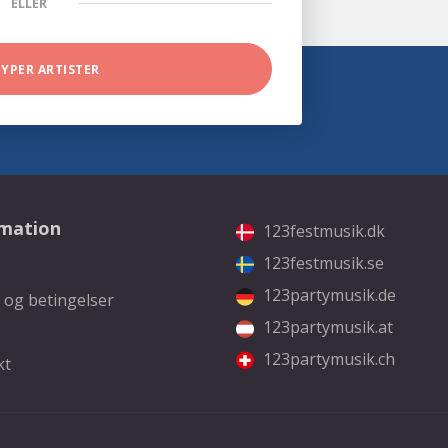
ELLER
TYPER ARTISTER
rmation
123festmusik.dk
123festmusik.se
123partymusik.de
 og betingelser
123partymusik.at
123partymusik.ch
kt