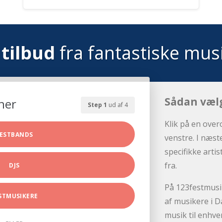
tilbud
fra fantastiske mus
Sådan væl
her
Step 1
ud af 4
Klik på en over
ESTBANDS
venstre. I næst
specifikke arti
fra.
DJS
På 123festmusik
STMUSIKERE
af musikere i D
musik til enhve