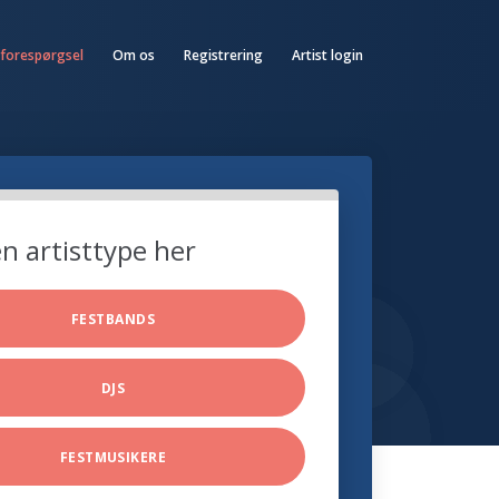
 forespørgsel
Om os
Registrering
Artist login
n artisttype her
FESTBANDS
DJS
FESTMUSIKERE