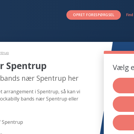
OPRET FORESPØRGSEL
Find
ntrup
r Spentrup
Vælg e
y bands nær Spentrup her
et arrangement i Spentrup, så kan vi
rockabilly bands nær Spentrup eller
f Spentrup