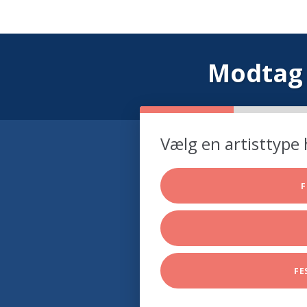
Modtag 
Vælg en artisttype 
F
FE