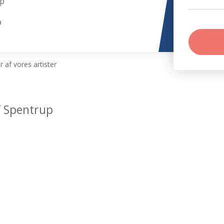
up
p
 af vores artister
f Spentrup