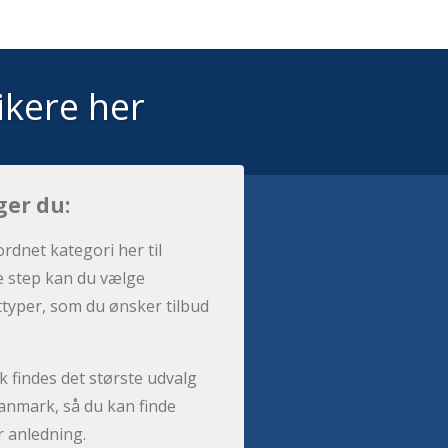
ikere her
ger du:
ordnet kategori her til
e step kan du vælge
sttyper, som du ønsker tilbud
 findes det største udvalg
anmark, så du kan finde
r anledning.