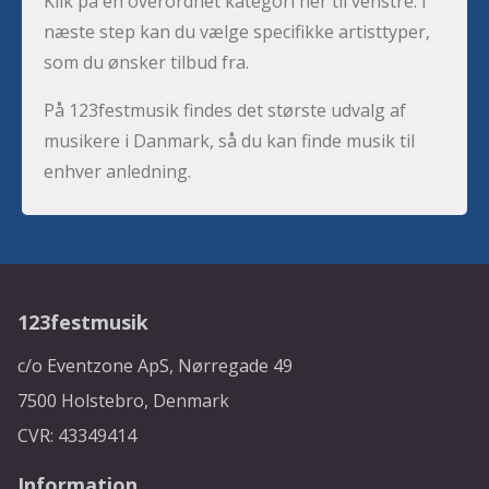
Klik på en overordnet kategori her til venstre. I
næste step kan du vælge specifikke artisttyper,
som du ønsker tilbud fra.
På 123festmusik findes det største udvalg af
musikere i Danmark, så du kan finde musik til
enhver anledning.
123festmusik
c/o Eventzone ApS, Nørregade 49
7500 Holstebro, Denmark
CVR: 43349414
Information