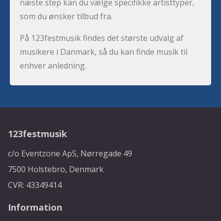
næste step kan du vælge specifikke artisttyper,
som du ønsker tilbud fra.
På 123festmusik findes det største udvalg af
musikere i Danmark, så du kan finde musik til
enhver anledning.
123festmusik
c/o Eventzone ApS, Nørregade 49
7500 Holstebro, Denmark
CVR: 43349414
Information