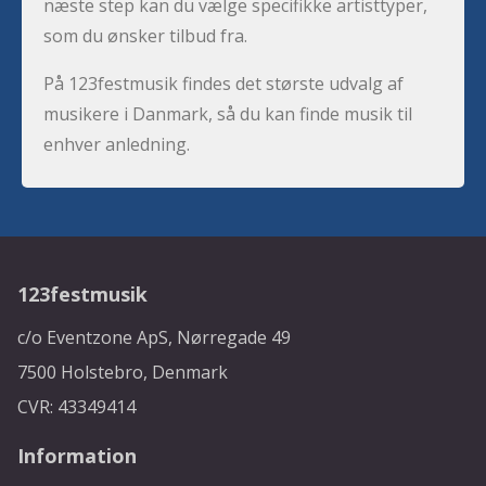
næste step kan du vælge specifikke artisttyper,
som du ønsker tilbud fra.
På 123festmusik findes det største udvalg af
musikere i Danmark, så du kan finde musik til
enhver anledning.
123festmusik
c/o Eventzone ApS, Nørregade 49
7500 Holstebro, Denmark
CVR: 43349414
Information