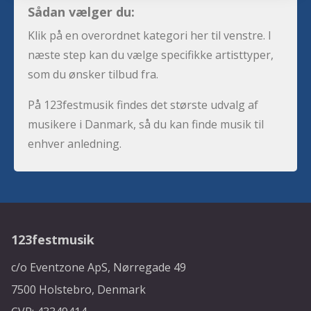
Sådan vælger du:
Klik på en overordnet kategori her til venstre. I
næste step kan du vælge specifikke artisttyper,
som du ønsker tilbud fra.
På 123festmusik findes det største udvalg af
musikere i Danmark, så du kan finde musik til
enhver anledning.
123festmusik
c/o Eventzone ApS, Nørregade 49
7500 Holstebro, Denmark