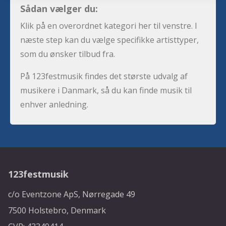
Sådan vælger du:
Klik på en overordnet kategori her til venstre. I
næste step kan du vælge specifikke artisttyper,
som du ønsker tilbud fra.
På 123festmusik findes det største udvalg af
musikere i Danmark, så du kan finde musik til
enhver anledning.
123festmusik
c/o Eventzone ApS, Nørregade 49
7500 Holstebro, Denmark