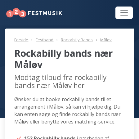
Forside
Festband
Rockabilly Bands
Måløv
Rockabilly bands nær
Måløv
Modtag tilbud fra rockabilly
bands nær Måløv her
Ønsker du at booke rockabilly bands til et
arrangement i Måløv, så kan vi hjælpe dig. Du
kan enten søge og finde rockabilly bands nær
Måløv eller benytte vores matching-service.
152 Rockabilly bands
i nærheden af