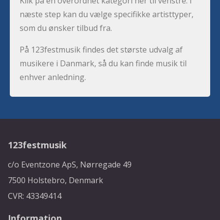
Klik på en overordnet kategori her til venstre. I
næste step kan du vælge specifikke artisttyper,
som du ønsker tilbud fra.
På 123festmusik findes det største udvalg af
musikere i Danmark, så du kan finde musik til
enhver anledning.
123festmusik
c/o Eventzone ApS, Nørregade 49
7500 Holstebro, Denmark
CVR: 43349414
Information