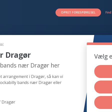
OPRET FORESPØRGSEL
Find
gør
r Dragør
Vælg e
y bands nær Dragør her
et arrangement i Dragør, så kan vi
rockabilly bands nær Dragør eller
f Dragør