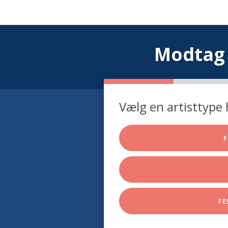
Modtag 
Vælg en artisttype 
F
FE