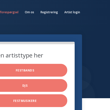
 forespørgsel
Om os
Registrering
Artist login
n artisttype her
FESTBANDS
DJS
FESTMUSIKERE