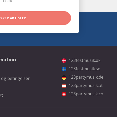
ELLER
TYPER ARTISTER
rmation
123festmusik.dk
123festmusik.se
123partymusik.de
 og betingelser
123partymusik.at
123partymusik.ch
kt