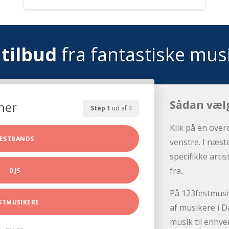
tilbud
fra fantastiske mus
Sådan væl
her
Step 1
ud af 4
Klik på en over
ESTBANDS
venstre. I næst
specifikke arti
fra.
DJS
På 123festmusik
STMUSIKERE
af musikere i D
musik til enhve