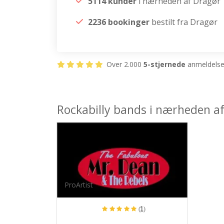
5114 kunder
i nærheden af Dragør
2236 bookinger
bestilt fra Dragør
Over 2.000
5-stjernede
anmeldelser
Rockabilly bands i nærheden a
ProArtist
(1)