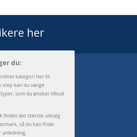
ikere her
ger du:
ordnet kategori her til
e step kan du vælge
sttyper, som du ønsker tilbud
 findes det største udvalg
anmark, så du kan finde
r anledning.