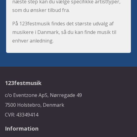
næste step kan du vælge specifikke artisttyper,
som du ønsker tilbud fra.
På 123festmusik findes det største udvalg af
musikere i Danmark, så du kan finde musik til
enhver anledning.
123festmusik
c/o Eventzone ApS, Nørregade 49
7500 Holstebro, Denmark
CVR: 43349414
Information