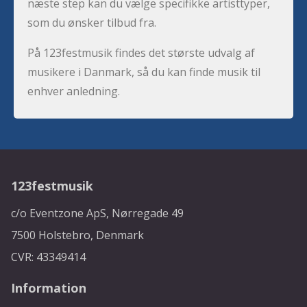
næste step kan du vælge specifikke artisttyper,
som du ønsker tilbud fra.
På 123festmusik findes det største udvalg af
musikere i Danmark, så du kan finde musik til
enhver anledning.
123festmusik
c/o Eventzone ApS, Nørregade 49
7500 Holstebro, Denmark
CVR: 43349414
Information