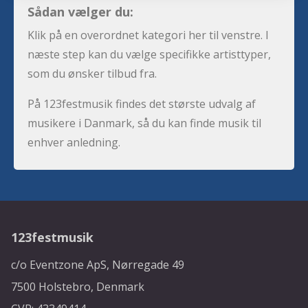
Sådan vælger du:
Klik på en overordnet kategori her til venstre. I
næste step kan du vælge specifikke artisttyper,
som du ønsker tilbud fra.
På 123festmusik findes det største udvalg af
musikere i Danmark, så du kan finde musik til
enhver anledning.
123festmusik
c/o Eventzone ApS, Nørregade 49
7500 Holstebro, Denmark