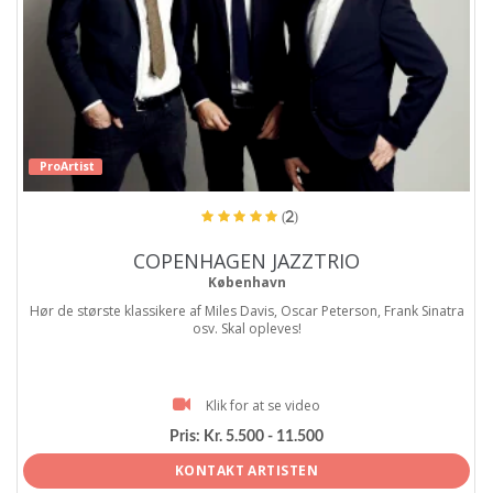
ProArtist
(2)
COPENHAGEN JAZZTRIO
København
Hør de største klassikere af Miles Davis, Oscar Peterson, Frank Sinatra
osv. Skal opleves!
Klik for at se video
Pris:
Kr. 5.500 - 11.500
KONTAKT ARTISTEN