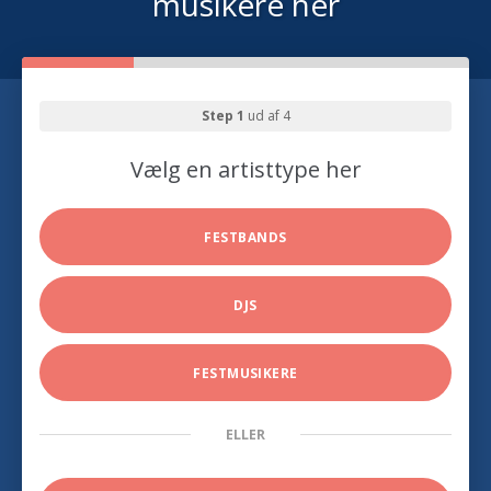
musikere her
Step 1
ud af 4
Vælg en artisttype her
FESTBANDS
DJS
FESTMUSIKERE
ELLER