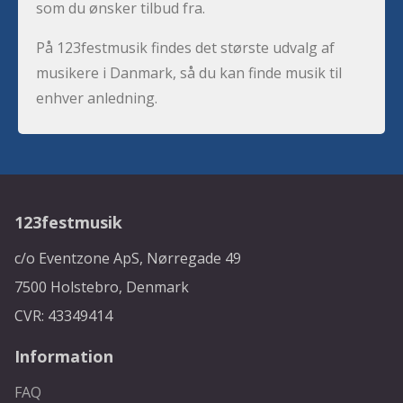
som du ønsker tilbud fra.
På 123festmusik findes det største udvalg af
musikere i Danmark, så du kan finde musik til
enhver anledning.
123festmusik
c/o Eventzone ApS, Nørregade 49
7500 Holstebro, Denmark
CVR: 43349414
Information
FAQ