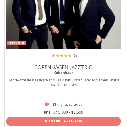
ProArtist
(2)
COPENHAGEN JAZZTRIO
København
Hør de største klassikere af Miles Davis, Oscar Peterson, Frank Sinatra
osv. Skal opleves!
Klik for at se video
Pris:
Kr. 5.500 - 11.500
KONTAKT ARTISTEN