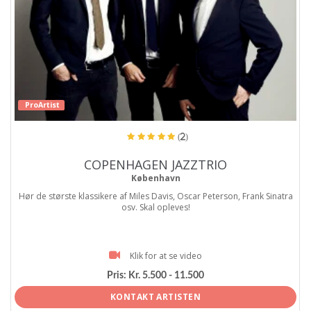
ProArtist
(2)
COPENHAGEN JAZZTRIO
København
Hør de største klassikere af Miles Davis, Oscar Peterson, Frank Sinatra
osv. Skal opleves!
Klik for at se video
Pris:
Kr. 5.500 - 11.500
KONTAKT ARTISTEN