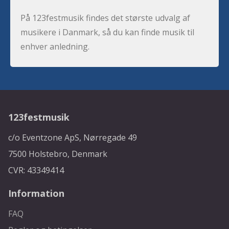
På 123festmusik findes det største udvalg af
musikere i Danmark, så du kan finde musik til
enhver anledning.
123festmusik
c/o Eventzone ApS, Nørregade 49
7500 Holstebro, Denmark
CVR: 43349414
Information
FAQ