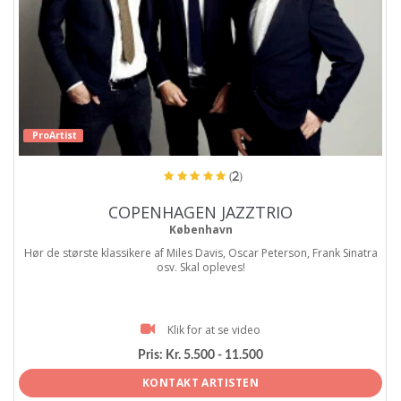
ProArtist
(2)
COPENHAGEN JAZZTRIO
København
Hør de største klassikere af Miles Davis, Oscar Peterson, Frank Sinatra
osv. Skal opleves!
Klik for at se video
Pris:
Kr. 5.500 - 11.500
KONTAKT ARTISTEN