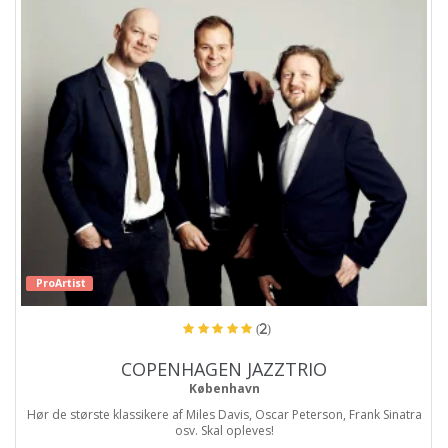
ProArtist
(2)
COPENHAGEN JAZZTRIO
København
Hør de største klassikere af Miles Davis, Oscar Peterson, Frank Sinatra
osv. Skal opleves!