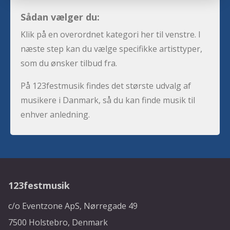
Sådan vælger du:
Klik på en overordnet kategori her til venstre. I
næste step kan du vælge specifikke artisttyper,
som du ønsker tilbud fra.
På 123festmusik findes det største udvalg af
musikere i Danmark, så du kan finde musik til
enhver anledning.
123festmusik
c/o Eventzone ApS, Nørregade 49
7500 Holstebro, Denmark